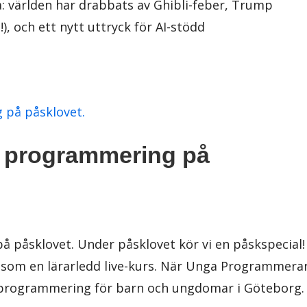
a: världen har drabbats av Ghibli-feber, Trump
), och ett nytt uttryck för AI-stödd
i programmering på
å påsklovet. Under påsklovet kör vi en påskspecial!
 som en lärarledd live-kurs. När Unga Programmera
i programmering för barn och ungdomar i Göteborg.