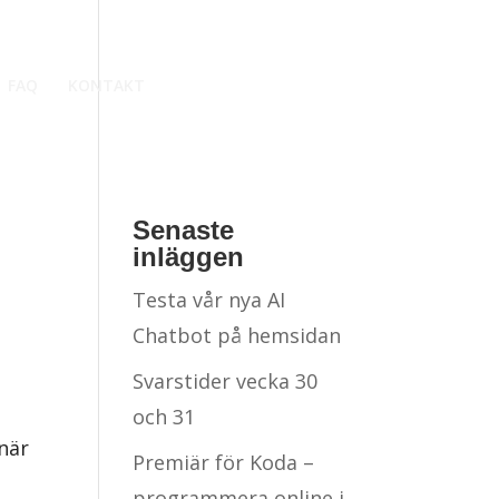
FAQ
KONTAKT
VÅRA KURSER
Senaste
inläggen
Testa vår nya AI
Chatbot på hemsidan
Svarstider vecka 30
och 31
när
Premiär för Koda –
programmera online i