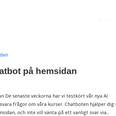
OM OSS
hatbot på hemsidan
n De senaste veckorna har vi testkört vår nya AI
vara frågor om våra kurser. Chatboten hjälper dig 
idan, och inte vill vänta på ett vanligt svar via...